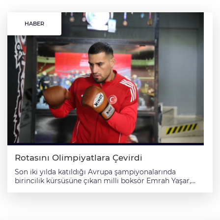
HABER
Rotasını Olimpiyatlara Çevirdi
Son iki yılda katıldığı Avrupa şampiyonalarında
birincilik kürsüsüne çıkan milli boksör Emrah Yaşar,
2028 Los Angeles Olimpiyat Oyunları'nda madalya
kazanmak için çalışmalarını sürdürüyor. Adıyaman
Üniversitesi Spor Bilimleri Fakültesi öğrencisi Emrah
Yaşar, Şanlıurfa'da 2018 yılında tanıştığı boksta Türkiye