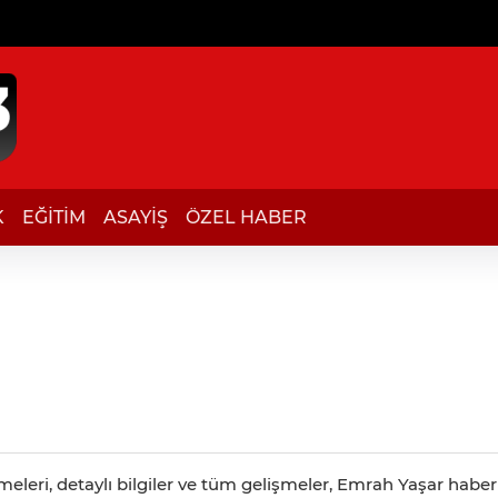
K
EĞİTİM
ASAYİŞ
ÖZEL HABER
leri, detaylı bilgiler ve tüm gelişmeler, Emrah Yaşar haber s