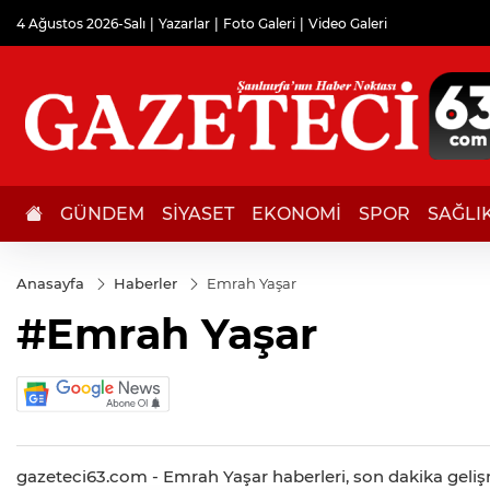
4 Ağustos 2026-Salı
Yazarlar
Foto Galeri
Video Galeri
GÜNDEM
SİYASET
EKONOMİ
SPOR
SAĞLI
Anasayfa
Haberler
Emrah Yaşar
#Emrah Yaşar
gazeteci63.com - Emrah Yaşar haberleri, son dakika gelişme