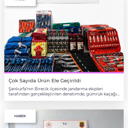
Çok Sayıda Ürün Ele Geçirildi
Şanlıurfa’nın Birecik ilçesinde jandarma ekipleri
tarafından gerçekleştirilen denetimde, gümrük kaçağı
olduğu değerlendirilen çeşitli ürünler ele geçirildi.
Şüpheli hakkında adli işlem başlatıldı. Şanlıurfa İl
Jandarma Komutanlığı ekiplerinin “Kaçakçılıkla
Mücadele Kanununa Muhalefet” kapsamında yürüttüğü
HABER
çalışmalar devam ediyor. Bu kapsamda 4 Ağustos 2026
tarihinde Birecik ilçesinde Otoyol Jandarma