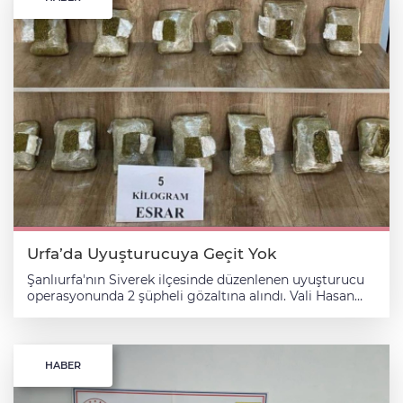
Urfa’da Uyuşturucuya Geçit Yok
Şanlıurfa'nın Siverek ilçesinde düzenlenen uyuşturucu
operasyonunda 2 şüpheli gözaltına alındı. Vali Hasan
Şıldak, sosyal medya platformundan yaptığı
paylaşımda, uyuşturucuyla mücadele çalışmalarının
devam ettiğini belirtti. İl Emniyet Müdürlüğü Narkotik
Suçlarla Mücadele Şubesi ekiplerince belirlenen
HABER
adreslere düzenlenen operasyonda, 4 kilo 50 gram
sentetik uyuşturucu ve 5 kilogram esrar ele