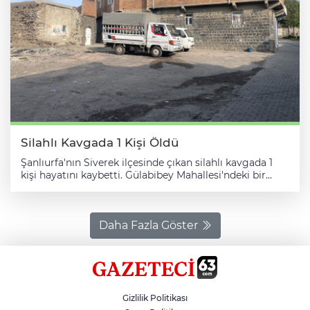
elektronik sigara, 16 elektronik sigara kiti, 23 kilogram
nargile tütünü, 96 şişe nargile likiti, 80 bitkisel sıvı
aroma, 22 gebelik testi kiti, 28 parfüm ile 2 tabanca ve
30 fişek ele geçirildi. Jandarma ekipleri, 4 şüpheli
hakkında adli işlem gerçekleştirdi.
Silahlı Kavgada 1 Kişi Öldü
Şanlıurfa'nın Siverek ilçesinde çıkan silahlı kavgada 1
kişi hayatını kaybetti. Gülabibey Mahallesi'ndeki bir
evde iki grup arasında henüz belirlenemeyen nedenle
silahlı kavga çıktı. İhbar üzerine bölgeye polis ve sağlık
ekipleri sevk edildi. Kavgada yaralanan ve sağlık
ekiplerince Siverek Devlet Hastanesi'ne kaldırılan bir
Daha Fazla Göster
kişi hayatını kaybetti. Olayın ardından güvenlik
kamerası görüntülerini inceleyen Asayiş Büro Amirliği
ekipleri, 8 şüpheliyi gözaltına aldı.
Gizlilik Politikası