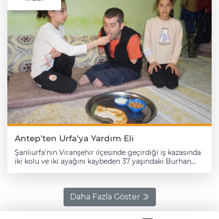
Antep’ten Urfa’ya Yardım Eli
Şanlıurfa'nın Viranşehir ilçesinde geçirdiği iş kazasında
iki kolu ve iki ayağını kaybeden 37 yaşındaki Burhan
Doğruyol, Gaziantep'te takılacak protezle yeniden
kollarını ve ayaklarını kullanabilecek olmanın sevincini
yaşıyor. Viranşehir'de 2016 yılında inşaatta çalıştığı
sırada geçirdiği iş kazası sonucu iki kolunu ve iki
Daha Fazla Göster
ayağını kaybeden Doğruyol, yaşamını ailesinin
desteğiyle sürdürmeye başladı. Bir süre eşinin bakımını