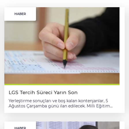
HABER
LGS Tercih Süreci Yarın Son
Yerleştirme sonuçları ve boş kalan kontenjanlar, 5
Ağustos Çarşamba günü ilan edilecek. Milli Eğitim
Bakanlığınca (MEB) Liselere Geçiş Sistemi (LGS)
kapsamındaki merkezi sınav sonucuna göre yapılacak
lise tercihleri yarın saat 17.00'de sona erecek. Adaylar,
"merkezi sınav puanıyla öğrenci alan okullar", "yerel
HABER