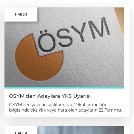
HABER
ÖSYM'den Adaylara YKS Uyarısı
ÖSYM'den yapılan açıklamada, "Okul birinciliği
bilgisinde eksiklik veya hata olan adayların 22 Temmuz
saat 16.00'ya kadar MEB e-Okul sisteminde gereken
düzeltmeleri yaptırmış olmaları gerekmektedir."
ifadelerine yer verildi. Ölçme, Seçme ve Yerleştirme
Merkezi (ÖSYM), 2026 eğitim ve öğretim yılında okul
HABER