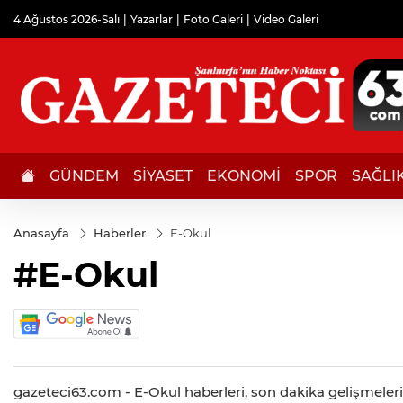
4 Ağustos 2026-Salı
Yazarlar
Foto Galeri
Video Galeri
GÜNDEM
SİYASET
EKONOMİ
SPOR
SAĞLI
Anasayfa
Haberler
E-Okul
#E-Okul
gazeteci63.com - E-Okul haberleri, son dakika gelişmeleri, 