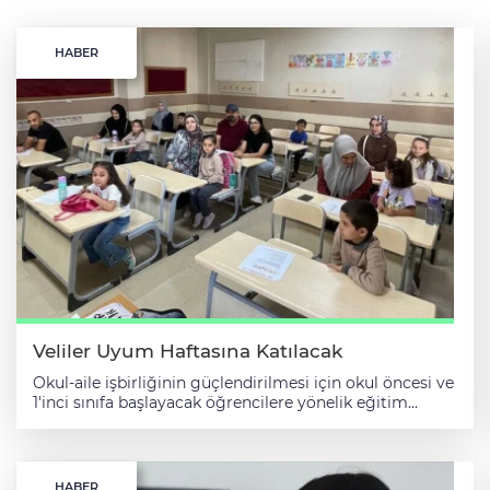
HABER
Veliler Uyum Haftasına Katılacak
Okul-aile işbirliğinin güçlendirilmesi için okul öncesi ve
1'inci sınıfa başlayacak öğrencilere yönelik eğitim
öğretim yılı başlamadan önce yapılan "uyum
haftasında" ebeveyn programları hazırlanarak sürece
veliler de dahil edilecek. Milli Eğitim Bakanlığınca
(MEB) yapılan düzenlemeyle, okul-aile işbirliğinin
HABER