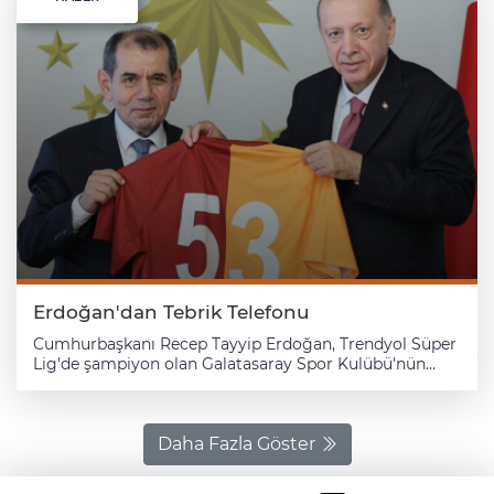
Erdoğan'dan Tebrik Telefonu
Cumhurbaşkanı Recep Tayyip Erdoğan, Trendyol Süper
Lig'de şampiyon olan Galatasaray Spor Kulübü'nün
Başkanı Dursun Özbek ile teknik direktörü Okan
Buruk'u tebrik etti. Cumhurbaşkanı Recep Tayyip
Erdoğan, Galatasaray Spor Kulübü'nün Başkanı Dursun
Özbek ve teknik direktörü Okan Buruk ile telefonda
Daha Fazla Göster
görüştü. Erdoğan, iki ismi Galatasaray'ın
şampiyonluğundan dolayı tebrik etti.