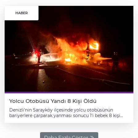
HABER
Yolcu Otobüsü Yandı 8 Kişi Öldü
Denizli'nin Sarayköy ilçesinde yolcu otobüsünün
bariyerlere çarparak yanması sonucu 1'i bebek 8 kişi
öldü, 33 kişi yaralandı. Mustafa Fevzi Merdun (50)
idaresindeki Pamukkale Turizm firmasına ait 45 BAH
834 plakalı yolcu otobüsü, Denizli-Aydın Otoyolu'nun
Tırkaz Mahallesi yakınlarında bariyerlere çarptı.
Daha Fazla Göster