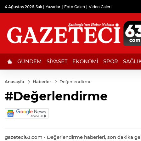
4 Ağustos 2026-Salı
Yazarlar
Foto Galeri
Video Galeri
GÜNDEM
SİYASET
EKONOMİ
SPOR
SAĞLI
Anasayfa
Haberler
Değerlendirme
#Değerlendirme
gazeteci63.com - Değerlendirme haberleri, son dakika geliş