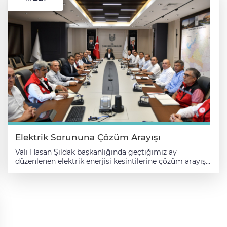
çalışmalarla ilgili değerlendirme yaptıklarını belirten
Şıldak, "Sayın bakan yardımcımıza destekleri ve nazik
ziyaretleri için teşekkür ediyorum." ifadelerini kullandı.
Elektrik Sorununa Çözüm Arayışı
Vali Hasan Şıldak başkanlığında geçtiğimiz ay
düzenlenen elektrik enerjisi kesintilerine çözüm arayışı
toplantılarının ikinci buluşmasında yapılan çalışmalar
değerlendirildi. Şanlıurfa'da ili genelinde yaşanan enerji
sorunlarına kalıcı çözüm arayışı için geniş kapsamlı
buluşma gerçekleştiren Vali Hasan Şıldak, son bir ayda
yapılan çalışmalarla ilgili bilgi aldı. Elektrik
hizmetlerinin sunumunda meydana gelen aksamaların
giderilmesi, vatandaşların mağduriyetlerinin önlenmesi