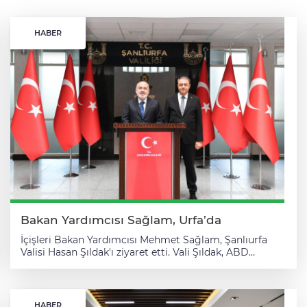
HABER
Bakan Yardımcısı Sağlam, Urfa’da
İçişleri Bakan Yardımcısı Mehmet Sağlam, Şanlıurfa
Valisi Hasan Şıldak'ı ziyaret etti. Vali Şıldak, ABD
merkezli X şirketinin sosyal medya platformundan
yaptığı paylaşımda, Bakan Yardımcısı Sağlam'ın,
kentteki programları kapsamında Valiliği ziyaret
ettiğini belirtti. Ziyaret kapsamında kentte yürütülen
HABER