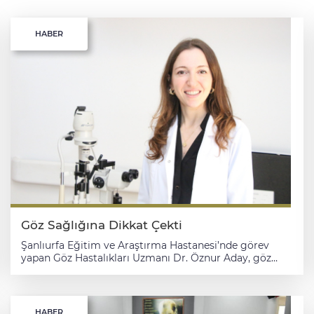
HABER
Göz Sağlığına Dikkat Çekti
Şanlıurfa Eğitim ve Araştırma Hastanesi’nde görev
yapan Göz Hastalıkları Uzmanı Dr. Öznur Aday, göz
kapağı düşüklüğü (pitoz) ve göz kapağı cerrahisi
hakkında bilgilendirmelerde bulundu. Poliklinik
başvurularında sık karşılaşılan sağlık sorunlarından biri
olan göz kapağı düşüklüğünün, hem görme
HABER