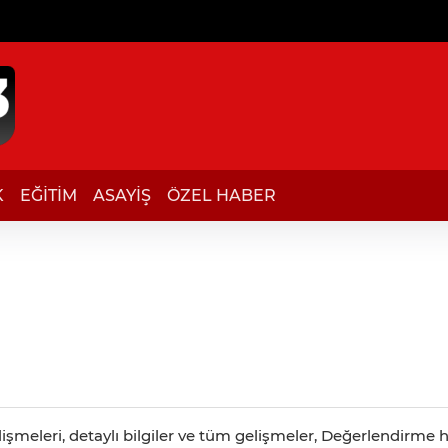
K
EĞİTİM
ASAYİŞ
ÖZEL HABER
meleri, detaylı bilgiler ve tüm gelişmeler, Değerlendirme ha