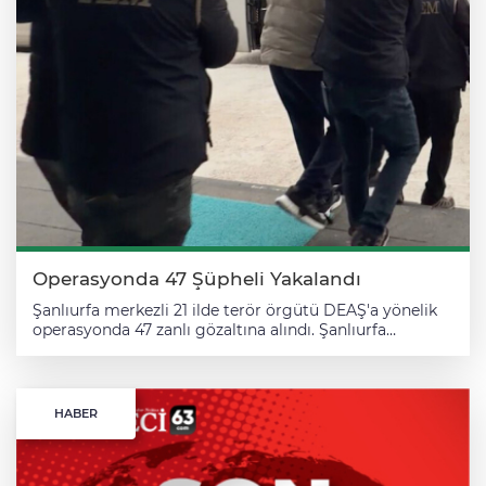
Operasyonda 47 Şüpheli Yakalandı
Şanlıurfa merkezli 21 ilde terör örgütü DEAŞ'a yönelik
operasyonda 47 zanlı gözaltına alındı. Şanlıurfa
Cumhuriyet Başsavcılığının talimatıyla, İl Emniyet
Müdürlüğü Terörle Mücadele Şube Müdürlüğü ekipleri,
terör örgütü DEAŞ mensuplarına finansal destek
sağladıkları değerlendirilen şüphelilerin yakalanması
HABER
için soruşturma başlattı. MASAK verileri üzerinden
yapılan incelemede, 48 şüphelinin 108 milyon işlem
hacmi gerçekleştirdikleri belirlendi. Ekiplerce, Şanlıurfa,