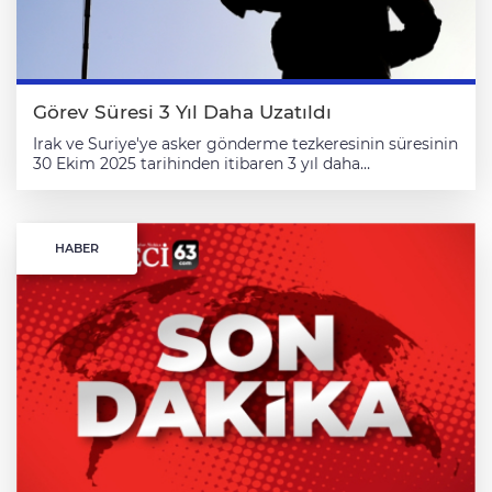
Görev Süresi 3 Yıl Daha Uzatıldı
Irak ve Suriye'ye asker gönderme tezkeresinin süresinin 30 Ekim 2025 tarihinden itibaren 3 yıl daha uzatılmasına ilişkin Cumhurbaşkanlığı tezkeresi, TBMM Genel Kurulunda kabul edildi. Cumhurbaşkanı Recep Tayyip Erdoğan'ın imzasını taşıyan tezkerede, Türkiye'nin güney kara sınırlarına mücavir bölgelerde terör tehdidinin sürüyor olması ve kalıcı istikrarın henüz tesis edilememesinin, milli güvenlik açısından risk ve tehdit oluşturmaya devam ettiği belirtildi. Türkiye'nin Irak'ın toprak bütünlüğünün, milli birliğinin ve istikrarının korunmasına büyük önem atfettiğine dikkati çekilen tezkerede, "Diğer taraftan, Irak'ta PKK ve DEAŞ unsurlarının varlığını sürdürmesi, etnik temelli ayrılıkçılığa yönelik girişimler, bölgesel barışa, istikrara ve ülkemizin güvenliğine doğrudan tehdit oluşturmaktadır. Suriye'de PKK/PYD-YPG ve DEAŞ başta olmak üzere terör örgütleri mevcudiyetini sürdürmekte ve ülkemize, ulusal güvenliğimize ve sivillere yönelik tehdit oluşturmaya devam etmektedir. " ifadesine yer verildi. Tezkerede, PKK/PYD-YPG'nin, Suriye merkezi yönetimine entegre olmaya yönelik adım atmayı ayrılıkçı ve ayrıştırıcı gündemi dolayısıyla reddettiği, ülkede kalıcı istikrarın tesisine yönelik sürecin ilerletilmesini de engellemeye çalıştığı vurgulandı. Tezkerede, "Diğer taraftan, Suriye'de mevcut yönetimin beklenti ve gereksinimi doğrultusunda ülkenin terörle mücadele imkan ve kabiliyetlerinin geliştirilmesi, sivillerin günlük yaşamlarını ve geri dönüşlerini olumsuz etkileyen mayınların temizlenmesi, ülkedeki kimyasal silahların yerlerinin tespiti ve imhası süreçlerinde de ulusal çabalara eşlik eden uluslararası çalışmaların desteklenmesi ihtiyacı bulunmaktadır." denildi. Bütün bu gelişmeler çerçevesinde, Irak ve Suriye'nin toprak bütünlüğünü bozmaya, istikrar ve güvenlik tesisi çabalarını sekteye uğratmaya ve sahada gayrimeşru oldubittiler oluşturmaya yönelik, Türkiye'nin milli güvenliğine tehlike oluşturabilecek her türlü risk, tehdit ve eyleme karşı, uluslararası hukuktan doğan haklar doğrultusunda gerekli önlemlerin alınması ve Suriye'deki istikrarın tesisine dair çabaların pekiştirilmesinin milli güvenlik açısından hayati önem arz ettiği belirtildi. Tezkerede, şunlar kaydedildi: "Ayrıca, Birleşmiş Milletler Güvenlik Konseyinin 2170 (2014), 2178 (2014), 2249 (2015) ve 2254 (2015) sayılı kararlarıyla, Irak ve Suriye'nin toprak bütünlüğünün ve bağımsızlığının teyit edilmiş olmasının ve yine 2170 (2014) sayılı Kararda bu ülkelerdeki terör faaliyetlerinin kınanarak DEAŞ ve benzeri terör örgütlerinin faaliyetlerine karşı Birleşmiş Milletler üyesi tüm ülkelere 1373 (2001) sayılı Karar ve uluslararası hukuk çerçevesindeki sorumluluklarına uygun şekilde gerekli tedbirleri alma çağrısında bulunulmuş olmasının ışığında, Türkiye'nin DEAŞ ve diğer terör örgütleriyle mücadele amacıyla oluşturulan uluslararası koalisyon bünyesinde iştirak ettiği faaliyetlerin sürdürülmesi de önem taşımaktadır. Bu mülahazalarla, Türkiye'nin milli güvenliğine yönelik ayrılıkçı hareketler, terör tehdidi ve her türlü güvenlik riskine karşı uluslararası hukuk çerçevesinde gerekli her türlü tedbiri almak, Irak ve Suriye'deki tüm terör örgütlerinden ülkemize bundan sonra da yönelebilecek saldırıları bertaraf etmek ve kitlesel göç gibi diğer muhtemel risklere karşı milli güvenliğimizin idame ettirilmesini sağlamak, Türkiye'nin güney kara sınırlarına mücavir bölgelerde yaşanan ve hiçbir meşruiyeti olmayan tek taraflı bölücü girişimler ve bunlarla ilgili olabilecek gelişmeler karşısında Türkiye'nin menfaatlerini etkili bir şekilde korumak ve kollamak, gelişmelerin seyrine göre ileride telafisi güç bir durumla karşılaşmamak için süratli ve dinamik bir politika izlenmesine yardımcı olmak üzere hudut, şümul, miktar ve zamanı Cumhurbaşkanınca takdir ve tayin olunacak şekilde, Türk Silahlı Kuvvetlerinin gerektiği takdirde sınır ötesi harekat ve müdahalede bulunmak üzere yabancı ülkelere gönderilmesi ve aynı amaçlara matuf olmak üzere yabancı silahlı kuvvetlerin Türkiye'de bulunması, bu kuvvetlerin Cumhurbaşkanının belirleyeceği esaslara göre kullanılması ile risk ve tehditlerin giderilebilmesi için her türlü tedbirin alınması ve bunlara imkan sağlayacak düzenlemelerin Cumhurbaşkanı tarafından belirlenecek esaslara göre yapılması için 2.10.2014 tarihli ve 1071 sayılı Türkiye Büyük Millet Meclisi Kararı ile verilen ve son olarak 17.10.2023 tarihli ve 1395 sayılı Türkiye Büyük Millet Meclisi Kararı ile uzatılan iznin süresinin 30 Ekim 2025 tarihinden itibaren 3 yıl uzatılması hususunda gereğini Anayasa'nın 92. maddesi uyarınca bilgilerinize sunarım." Görüşmelerden Yeni Yol Partisi Ankara Milletvekili İdris Şahin, istikrarın yalnızca silahla değil, diyalog ve işbirliğiyle sağlanabileceğini belirtti. Tezkerenin süresinin 3 yıl olmasını eleştiren Şahin, "Bizim TBMM geleneğinde böyle bir şey yoktu. TBMM'yi çalıştırmak çok mu zor ki siz 2 yıllık, 3 yıllık tezkereleri buradan çıkarıyorsunuz? Oysa tezkerelerde aslolan her yıl Parlamentoda yenilenebilecek güce iktidarın sahip olduğu gerçeğidir. Sayısal çoğunluğunuz, dilediğiniz gibi bu tezkereleri yılda bir görüşmek suretiyle çıkartabilir." ifadelerini kullandı. Tezkereye destek vereceklerini kaydeden Şahin, "Suriye'de ve Irak'ta Türkiye'ye yönelik bir tehdidin varlığını hepimiz görüyoruz, bu konuda hiçbir tereddüt yok ama yangından mal kaçırır gibi 3 yıllık bir tezkerenin bu parlamentoda görüşülmüş olmasını doğru bulmuyoruz ve iki buçuk yıl sonra Anayasa'ya göre görev süresi tamamlanmış milletvekillerinin bu yönde bir irade kullanması da bir noktada yetki gaspıdır." dedi. İYİ Parti Muğla Milletvekili Metin Ergun, PKK, PYD, YPG ve DEAŞ gibi terör örgütlerinin sınırlardaki varlığının Türkiye'nin uluslararası hukuktan kaynaklanan meşru müdafaa hakkını kullanmasını haklı kıldığını söyledi. Tezkereyi desteklediklerini belirten Ergun, şöyle konuştu: "Dış politika, macera arayışlarından, duygusal reaksiyonlardan ve ideolojik sapmalarından arındırılmış, sadece milli menfaatler ekseninde şekillenmelidir, tezkerelerle talep edilen yetkiler bu büyük ve tarihi vizyonun bir parçası olmalıdır. Bizim 'evet'imiz, terörle mücadeleye destektir ama keyfiliğe, basiretsizliğe, kurumların devre dışı bırakılmasına rıza göstermek değildir. Bizim 'evet'imiz, devletin meşruiyetini, Meclisin iradesini ve hukukun üstünlüğünü koruma iradesidir." MHP Erzurum Milletvekili Kamil Aydın, tezkereye destek vereceklerini söyledi. Türkiye'nin en uzun güney kara sınırlarına mücavir bölgelerde terör tehdidinin sürüyor olması ve kalıcı istikrarın henüz tesis edilmemesinin milli güvenlik açısından risk ve tehdit oluşturmaya devam ettiğini kaydeden Aydın, "İçeride olduğu gibi dışarıda da sulhu önceleyen kadim bir siyasi geleneğin mirasçısı olarak Türkiye, komşumuz Irak'ın toprak bütünlüğünün, milli birliğinin ve istikrarının korunmasına büyük bir önem atfetmektedir. Öte yandan, Suriye'de PKK-PYD/YPG ve DEAŞ başta olmak üzere terör örgütleri mevcudiyetini sürdürmekte ve ülkemize, ulusal güvenliğimize ve sivillere yönelik tehdit oluşturmaya devam etmektedir. Bu terör örgütleri, Suriye merkezli yönetime entegre olmaya yönelik adım atmayı, ayrılıkçı ve ayrıştırıcı gündemi dolayısıyla reddetmekte, ülkede kalıcı istikrarın tesisine yönelik sürecin ilerletilmesine de engel olmaya çalışmaktadır." dedi. DEM Parti Antalya Milletvekili Hakkı Saruhan Oluç, Türkiye'nin coğrafyasında huzuru tesis etmenin en doğru yolunun demokratik ve barışçı siyaseti esas almaktan geçtiğini belirtti. Oluç, şu değerlendirmelerde bulundu: "Orta Doğu'da şiddetin, ölümün değil halkların bir arada eşit ve barışçıl bir yaşamın tarafıyız. Demokratik ve barışçıl yaşamı bu topraklara hakim kılmanın her zamankinden daha güçlü bir şekilde kendisini dayattığını düşünüyoruz. O nedenle, bu anlayışı içermeyen Irak, Suriye tezkeresine 'hayır' oyu vereceğimizi belirtmek istiyorum." CHP İstanbul Milletvekili Namık Tan, 18 yıldır aralıksız yürürlükte olan bir tezkereyi görüşeceklerini belirtti. CHP'nin farklı dönemlerde bu tezkereyi gözden geçirdiğini belirten Tan, geçen 2 tezkereye ise "ret" oyu verdiklerini hatırlattı. Bu tezkereye de "ret" oyu vereceklerini kaydeden Tan, tezkerenin 3 yıllık süreyle çıkarılmasına da tepki gösterdi. Tan, "Terörsüz Türkiye" hedefi doğrultusunda TBMM'de kurulan Milli Dayanışma, Kardeşlik ve Demokrasi Komisyonuna katıldıklarını anımsatarak, "Komisyon İmralı'ya gidecekse TSK neden Irak ve Suriye'ye gidecektir? TSK Irak ve Suriye'de ucu açık konuşlandırılmaya devam edecekse Komisyonun Ada'ya gitmesi hangi amacı gütmektedir?" ifadesini kullandı. TBMM Dışişleri Komisyonu Başkanı ve AK Parti Ankara Milletvekili Fuat Oktay, Türkiye'nin dünyada barışın anahtarı konumuna geldiğini belirterek, Türkiye'nin aynı zamanda insani yardımlar açısından da dünyanın en önde gelen ülkeleri arasında yer aldığını söyledi. Terör örgütü PKK'nın "Terörsüz Türkiye" süreci kapsamında bir süre önce kendisini feshettiğini açıklayarak, silah bırakma sürecine girdiğini ilan ettiğini anımsatan Oktay, PKK'nın kendisini feshinin söylemden öteye geçerek bir an önce fiiliyata dönüşmesi gerektiğini, bu süreci ilgili kurumların yakından takip ettiğini belirtti. Oktay, Türkiye Cumhuriyeti Devleti ve Türk Silahlı Kuvvetlerinin sadece kendi vatandaşlarını değil, aynı zamanda komşu ülkelerdeki sivilleri de korumayı önemli bir insani sorumluluk olarak gördüğünü ifade etti. Mevcut Şam yönetimi ülkenin toprak bütünlüğünü ve istikrarını sağlamak için yoğun çaba harcadığını belirten Oktay, şunları kaydetti: "Ancak bu ülkede istikrar maalesef tam anlamıyla henüz sağlanamamıştır. Suriye'de devam eden istikrarsızlıkta başta İsrail olmak üzere dış güçlerin bu ülkeye gayrimeşru askeri müdahaleleri de önemli bir rol oynamaktadır. PKK'nın Suriye kolu olan PYD, YPG, SDG son on yıldır iç kargaşadan yararlanarak ve yabancı güçlerin de desteğiyle Suriye'nin yaklaşık üçte 1'ini kontrol altında tutmaya devam etmektedir. SDG işgalindeki bölgenin Suriye'nin tarım açısından en verimli topraklarını, su kaynaklarını ve bu ü
HABER