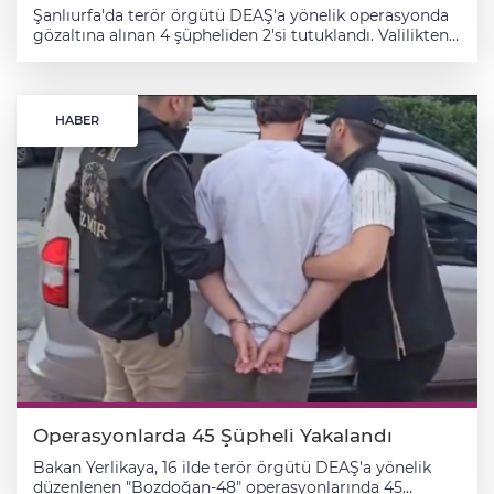
Şanlıurfa'da terör örgütü DEAŞ'a yönelik operasyonda
gözaltına alınan 4 şüpheliden 2'si tutuklandı. Valilikten
yapılan açıklamaya göre, Şanlıurfa İl Emniyet
Müdürlüğü ekiplerinin, silahlı terör örgütlerinin
faaliyetlerinin tespit ve deşifresine ilişkin çalışmaları
neticesinde, DEAŞ'a yönelik operasyonda 4 şüpheli
HABER
gözaltına alındı. Emniyetteki işlemlerinin ardından
adliyeye sevk edilen şüphelilerden 2'si tutuklandı, 2'si de
adli kontrol şartıyla serbest bırakıldı.
Operasyonlarda 45 Şüpheli Yakalandı
Bakan Yerlikaya, 16 ilde terör örgütü DEAŞ'a yönelik
düzenlenen "Bozdoğan-48" operasyonlarında 45