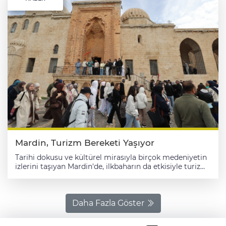
Mardin, Turizm Bereketi Yaşıyor
Tarihi dokusu ve kültürel mirasıyla birçok medeniyetin
izlerini taşıyan Mardin'de, ilkbaharın da etkisiyle turizm
hareketliliği arttı. "Dinlerin ve dillerin buluştuğu yer"
olarak nitelendirilen ve açık hava müzesini andıran
tarihi şehir, yerli ve yabancı ziyaretçilerden yoğun ilgi
görüyor. Camileri, medreseleri, kiliseleri ve taşın oya
Daha Fazla Göster
gibi işlendiği evleriyle göz kamaştıran kent, son yılların
en popüler rotalarından biri haline geldi. İlkbaharın