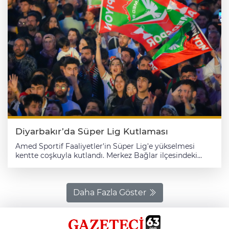
Diyarbakır’da Süper Lig Kutlaması
Amed Sportif Faaliyetler'in Süper Lig'e yükselmesi
kentte coşkuyla kutlandı. Merkez Bağlar ilçesindeki
Nevruz Parkı'nda düzenlenen "Kupa Töreni ve
Şampiyonluk Kutlaması" programına kulüp yöneticileri,
teknik heyet ve futbolcular takım otobüsüyle geldi.
Kulüp yöneticileri, teknik ekip ve futbolcular, kırmızı
Daha Fazla Göster
halıda yürüyerek alana girdi. Havai fişek ve ışık
gösterileri yapılan etkinlikte, sanatçılar sahne aldı. Alanı
dolduran taraftarlar ve vatandaşlar, takımın