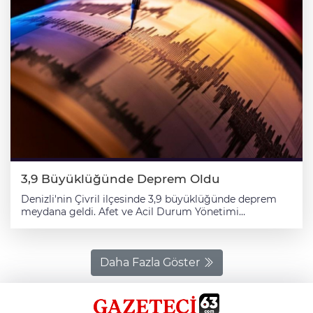
3,9 Büyüklüğünde Deprem Oldu
Denizli'nin Çivril ilçesinde 3,9 büyüklüğünde deprem
meydana geldi. Afet ve Acil Durum Yönetimi
Başkanlığının (AFAD) internet sitesinde yer alan bilgiye
göre, saat 04.37'de merkez üssü Çivril olan 3,9
büyüklüğünde sarsıntı kaydedildi. Depremin 7,06
kilometre derinlikte meydana geldiği belirlendi.
Daha Fazla Göster