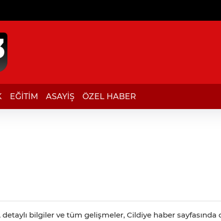
K
EĞİTİM
ASAYİŞ
ÖZEL HABER
detaylı bilgiler ve tüm gelişmeler, Cildiye haber sayfasında c