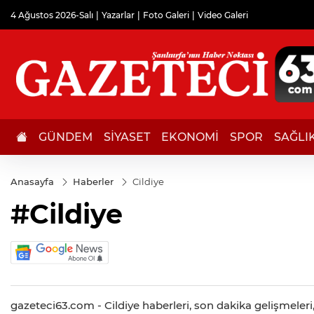
4 Ağustos 2026-Salı
Yazarlar
Foto Galeri
Video Galeri
GÜNDEM
SİYASET
EKONOMİ
SPOR
SAĞLI
Anasayfa
Haberler
Cildiye
#Cildiye
gazeteci63.com - Cildiye haberleri, son dakika gelişmeleri, 