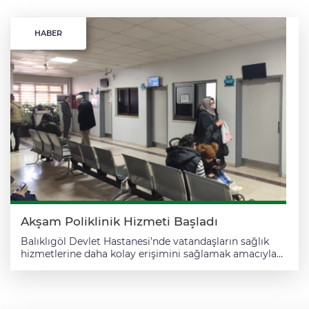
HABER
Akşam Poliklinik Hizmeti Başladı
Balıklıgöl Devlet Hastanesi’nde vatandaşların sağlık
hizmetlerine daha kolay erişimini sağlamak amacıyla
akşam mesai dışı poliklinik hizmeti başlatıldı. Hastane
bünyesinde hizmete giren akşam poliklinikleri, 17.00 –
21.00 saatleri arasında hasta kabul edecek. Uygulama
kapsamında birçok branşta sağlık hizmeti sunulacak.