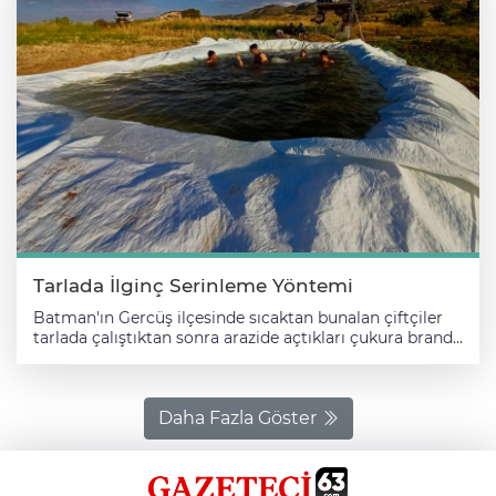
Tarlada İlginç Serinleme Yöntemi
Batman'ın Gercüş ilçesinde sıcaktan bunalan çiftçiler
tarlada çalıştıktan sonra arazide açtıkları çukura branda
sererek yaptıkları havuzda serinliyor. Ülkede mevsim
normallerinin üzerine çıkan hava sıcaklığı hayatı
olumsuz etkiliyor. Sıcaklığın etkili olduğu kentlerden
Batman'da da termometreler zaman zaman 40
Daha Fazla Göster
derecenin üzerini görürken hissedilen sıcaklık daha da
artıyor. Bunaltıcı sıcaklarda tarlada çalışmak zorunda
olan Gercüş ilçesinin Konak köyündeki çiftçiler de