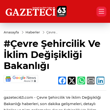
Anasayfa
Haberler
Çevre
Şehircilik
#Çevre Şehircilik Ve
Ve İklim
Değişikliği
Bakanlığı
İklim Değişikliği
Bakanlığı
gazeteci63.com - Çevre Şehircilik Ve İklim Değişikliği
Bakanlığı haberleri, son dakika gelişmeleri, detaylı