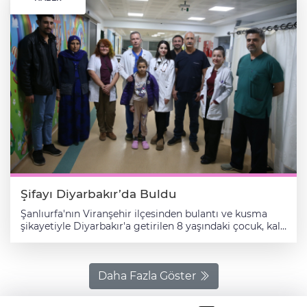
Şifayı Diyarbakır’da Buldu
Şanlıurfa'nın Viranşehir ilçesinden bulantı ve kusma
şikayetiyle Diyarbakır'a getirilen 8 yaşındaki çocuk, kalp
yetmezliği tanısıyla tedavi altına alındı. Viranşehir'de
yaşayan ve 6 çocukları bulunan Şemsiye ve İzzet Demir
çiftinin 8 yaşındaki kızları Esmanur Demir, okuldayken
rahatsızlandı. Bulantı ve kusma şikayeti ile ailesi
Daha Fazla Göster
tarafından ilçedeki bir hastaneye götürülen Demir'e
yapılan tetkikler sonucu ilaç tedavisi uygulandı. Tedavi