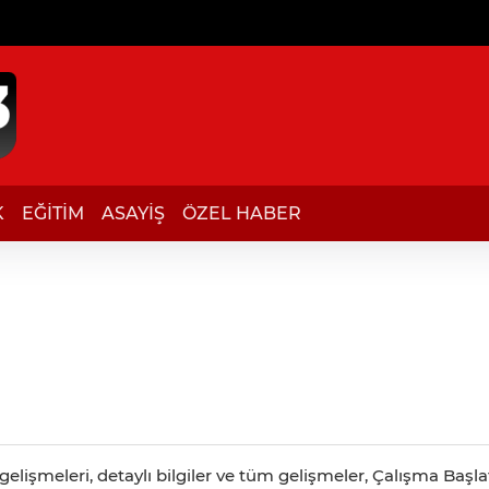
K
EĞİTİM
ASAYİŞ
ÖZEL HABER
elişmeleri, detaylı bilgiler ve tüm gelişmeler, Çalışma Başlat