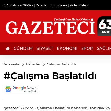
4 Ağustos 2026-Salı
Yazarlar
Foto Galeri
Video Galeri
GÜNDEM
SİYASET
EKONOMİ
SPOR
SAĞLI
Anasayfa
Haberler
Çalışma Başlatıldı
#Çalışma Başlatıldı
gazeteci63.com - Çalışma Başlatıldı haberleri, son dakika g