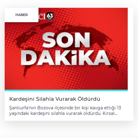
HABER
Kardeşini Silahla Vurarak Öldürdü
Şanlıurfa'nın Bozova ilçesinde bir kişi kavga ettiği 13
yaşındaki kardeşini silahla vurarak öldürdü. Kırsal
Ağveren Mahallesi'nde iki kardeş arasında henüz
belirlenemeyen nedenle çıkan tartışma silahlı kavgaya
dönüştü. Çevredekilerin ihbarı üzerine olay yerine 112
Acil Servis ve jandarma ekipleri sevk edildi. Sağlık