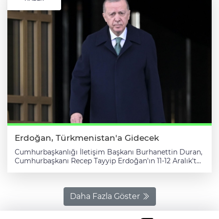
Erdoğan, Türkmenistan'a Gidecek
Cumhurbaşkanlığı İletişim Başkanı Burhanettin Duran,
Cumhurbaşkanı Recep Tayyip Erdoğan'ın 11-12 Aralık'ta
Türkmenistan'ı ziyaret edeceğini bildirdi. Duran,
NSosyal hesabından yaptığı paylaşımda, Erdoğan'ın,
ziyaret kapsamında, Türkmenistan’ın daimi tarafsızlık
statüsünün 30. yıl dönümü ve 2025 yılının BM Genel
Daha Fazla Göster
Kurulu kararıyla "Uluslararası Barış ve Güven Yılı" ilan
edilmesi münasebetiyle düzenlenecek Uluslararası