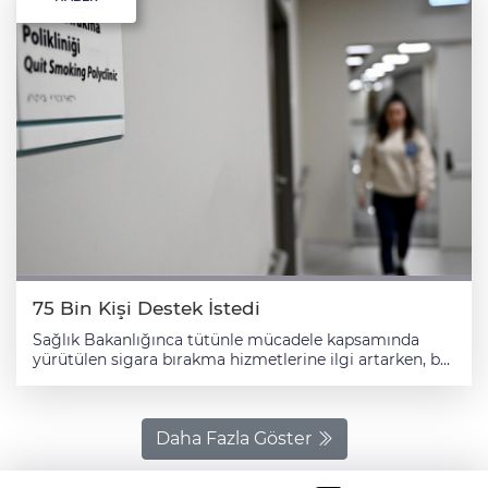
75 Bin Kişi Destek İstedi
Sağlık Bakanlığınca tütünle mücadele kapsamında
yürütülen sigara bırakma hizmetlerine ilgi artarken, bu
yılın ilk 4 ayında sigara bırakma polikliniklerine 75 bin
184 kişi başvurdu. AA muhabirinin "Dünya Tütünsüz
Günü" dolayısıyla Bakanlık verilerinden derlediği
bilgilere göre, tütün ürünleri insan sağlığının yanı sıra
Daha Fazla Göster
çevre ve doğal kaynaklar üzerinde de ciddi tehdit
oluşturuyor. Sağlık Bakanlığınca, tütünle mücadele