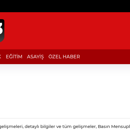
K
EĞİTİM
ASAYİŞ
ÖZEL HABER
lişmeleri, detaylı bilgiler ve tüm gelişmeler, Basın Mensupla