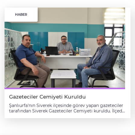
HABER
Gazeteciler Cemiyeti Kuruldu
Şanlıurfa'nın Siverek ilçesinde görev yapan gazeteciler
tarafından Siverek Gazeteciler Cemiyeti kuruldu. İlçede
faaliyet gösteren basın mensuplarının mesleki
dayanışmasını artırmak amacıyla kurulan cemiyetin
resmi kuruluş işlemleri tamamlandı. Kuruluş belgesi,
Siverek Kaymakamlığı Sivil Toplumla İlişkiler Şefliği'ne