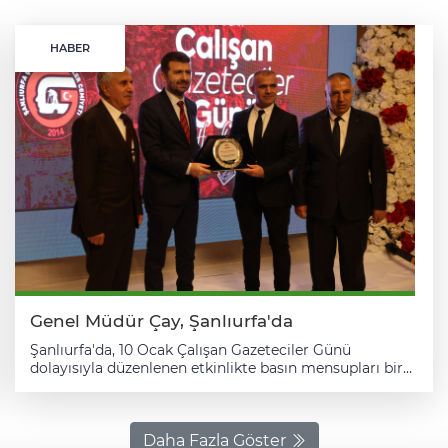
HABER
Genel Müdür Çay, Şanlıurfa'da
Şanlıurfa'da, 10 Ocak Çalışan Gazeteciler Günü
dolayısıyla düzenlenen etkinlikte basın mensupları bir
araya geldi. Şanlıurfa Çalışan Gazeteciler Derneği
(ŞUÇGAD) tarafından bir restoranda düzenlenen
etkinlikte kentte görev yapan gazeteciler, Şanlıurfa
Valisi Hasan Şıldak ve Basın İlan Kurumu (BİK) Genel
Daha Fazla Göster