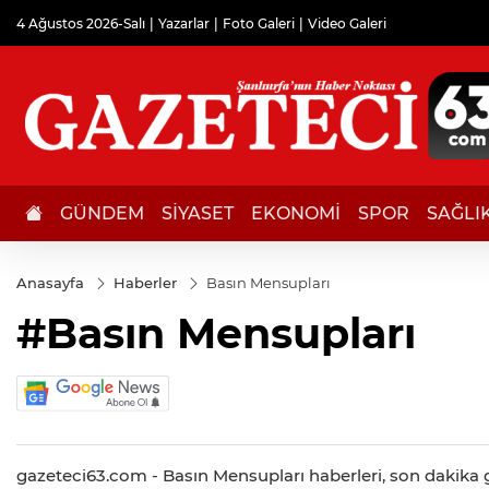
4 Ağustos 2026-Salı
Yazarlar
Foto Galeri
Video Galeri
GÜNDEM
SİYASET
EKONOMİ
SPOR
SAĞLI
Anasayfa
Haberler
Basın Mensupları
#Basın Mensupları
gazeteci63.com - Basın Mensupları haberleri, son dakika ge