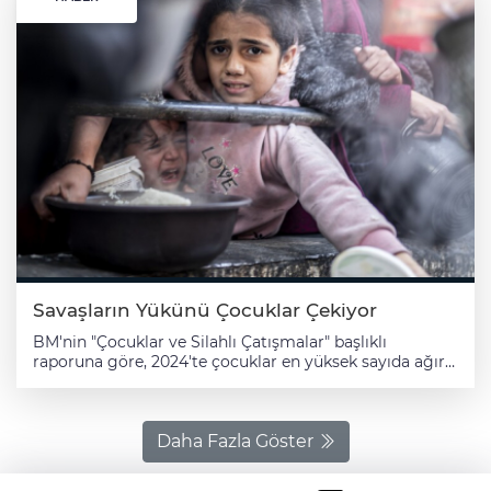
Savaşların Yükünü Çocuklar Çekiyor
BM'nin "Çocuklar ve Silahlı Çatışmalar" başlıklı
raporuna göre, 2024'te çocuklar en yüksek sayıda ağır
ihlali 8 bin 544 ile işgal altındaki Filistin topraklarında
yaşarken, bunu 4 bin 43 ihlalle Kongo Demokratik
Cumhuriyeti takip etti. Birleşmiş Milletler (BM), dünya
genelindeki savaşlarda yaşanan acımasız çatışmalar ve
Daha Fazla Göster
ayrım gözetmeyen saldırıların en ağır bedelini
çocukların ödediğine dikkati çekerek, ateşkes ve barış