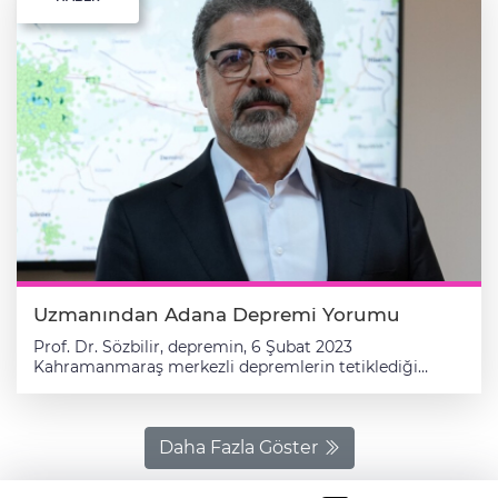
Uzmanından Adana Depremi Yorumu
Prof. Dr. Sözbilir, depremin, 6 Şubat 2023
Kahramanmaraş merkezli depremlerin tetiklediği
Savrun Fayı üzerinde geliştiğini, 3 yıldır oluşan artçı
deprem aktiviteleri sayesinde fay üzerinde biriken
enerjinin önemli bir bölümünün boşaldığını belirtti.
Dokuz Eylül Üniversitesi (DEÜ) Deprem Araştırma ve
Daha Fazla Göster
Uygulama Merkezi Müdürü Prof. Dr. Hasan Sözbilir,
Adana'nın Saimbeyli ilçesinde meydana gelen 4,9