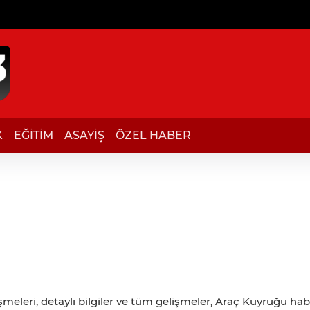
K
EĞİTİM
ASAYİŞ
ÖZEL HABER
eleri, detaylı bilgiler ve tüm gelişmeler, Araç Kuyruğu haber