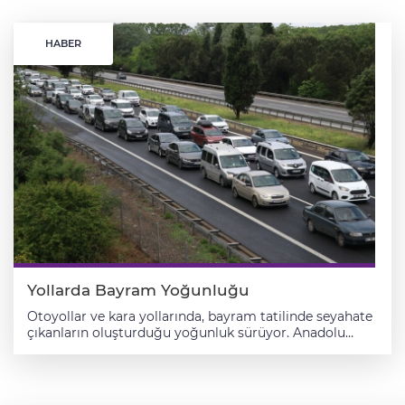
HABER
Yollarda Bayram Yoğunluğu
Otoyollar ve kara yollarında, bayram tatilinde seyahate
çıkanların oluşturduğu yoğunluk sürüyor. Anadolu
Otoyolu'nun Bolu, Sakarya, Düzce ve Kocaeli
kesiminde, Kurban Bayramı tatili dolayısıyla yola çıkan
sürücüler yoğunluğa neden oluyor. Bayram tatilini
memleketleri ya da tatil beldelerinde geçirmek için