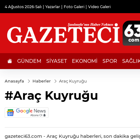
4 Ağustos 2026-Salı
Yazarlar
Foto Galeri
Video Galeri
GÜNDEM
SİYASET
EKONOMİ
SPOR
SAĞLI
Anasayfa
Haberler
Araç Kuyruğu
#Araç Kuyruğu
gazeteci63.com - Araç Kuyruğu haberleri, son dakika gelişm