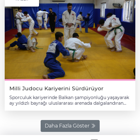
Milli Judocu Kariyerini Sürdürüyor
Sporculuk kariyerinde Balkan şampiyonluğu yaşayarak
ay yıldızlı bayrağı uluslararası arenada dalgalandıran
milli judocu Mehmet Ali Ravi, memleketi Şanlıurfa'da
geleceğin şampiyon sporcularını yetiştiriyor. Judoya 13
yıl önce başlayan 25 yaşındaki Ravi, kariyerinde Balkan
şampiyonluğunun yanı sıra 3 Türkiye şampiyonluğu
Daha Fazla Göster
yaşadı, ayrıca sporculuk döneminde 4 Türkiye ikinciliği
ve 2 ulusal şampiyona üçüncülüğü elde etti. Dört yıl