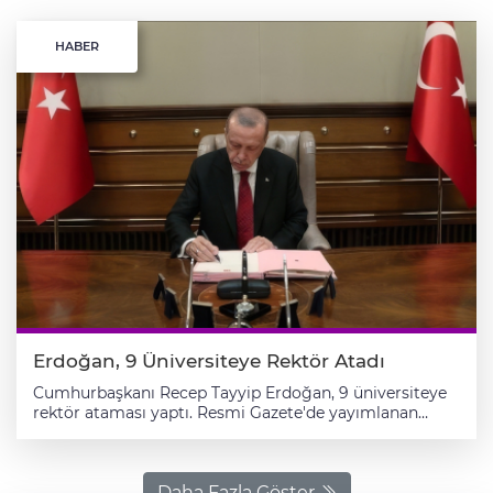
HABER
Erdoğan, 9 Üniversiteye Rektör Atadı
Cumhurbaşkanı Recep Tayyip Erdoğan, 9 üniversiteye
rektör ataması yaptı. Resmi Gazete'de yayımlanan
atama kararlarına göre, Altınbaş Üniversitesi
Rektörlüğüne Prof. Dr. Cemal İbiş, Antalya Belek
Üniversitesi Rektörlüğüne Prof. Dr. Abdullah Kuzu,
Bolu Abant İzzet Baysal Üniversitesi Rektörlüğüne Prof.
Daha Fazla Göster