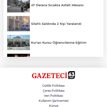
47 Derece Sıcakta Asfalt Mesaisi
Silahlı Saldırıda 2 Kişi Yaralandı
Kur'an Kursu Öğrencilerine Eğitim
Otomobil Eşeğe Çarptı 4 Yaralı
Siverek’te Mahmut Gülel Dönemi
Gizlilik Politikası
Çerez Politikası
Veri Politikası
Filistin Konvoyuna Coşkulu Karşılama
Kullanım Şartnamesi
Künye