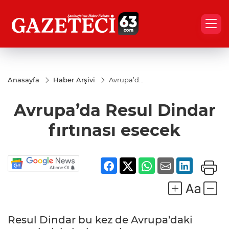
Anasayfa
Haber Arşivi
Avrupa’da
Resul
Dindar
Avrupa’da Resul Dindar
fırtınası
esecek
fırtınası esecek
Resul Dindar bu kez de Avrupa’daki