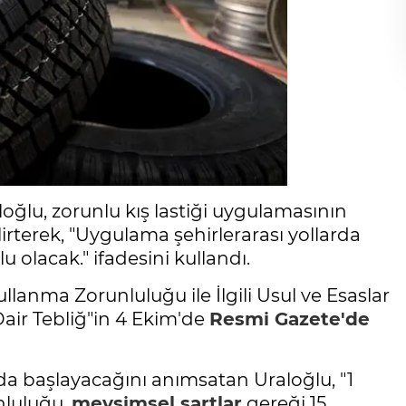
oğlu, zorunlu kış lastiği uygulamasının
irterek, "Uygulama şehirlerarası yollarda
u olacak." ifadesini kullandı.
ullanma Zorunluluğu ile İlgili Usul ve Esaslar
air Tebliğ"in 4 Ekim'de
Resmi Gazete'de
'da başlayacağını anımsatan Uraloğlu, "1
unluluğu,
mevsimsel şartlar
gereği 15