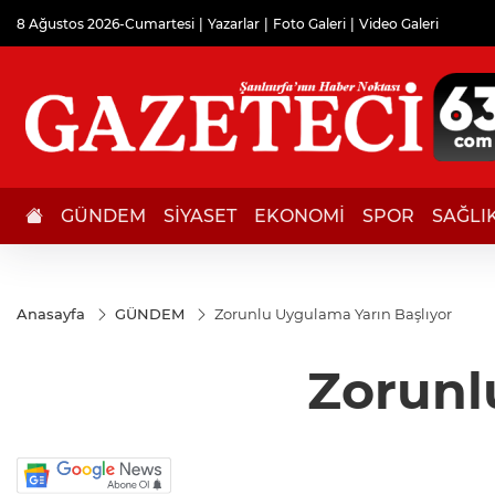
8 Ağustos 2026-Cumartesi
Yazarlar
Foto Galeri
Video Galeri
GÜNDEM
SİYASET
EKONOMİ
SPOR
SAĞLI
Anasayfa
GÜNDEM
Zorunlu Uygulama Yarın Başlıyor
Zorunl