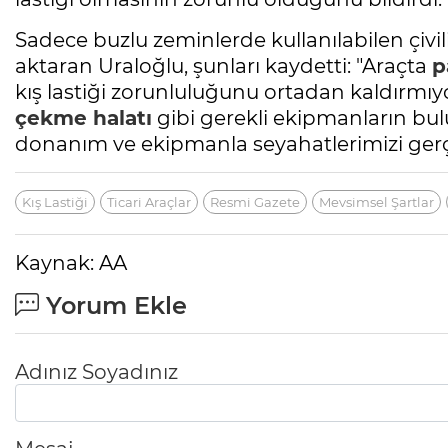
Sadece buzlu zeminlerde kullanılabilen çivili 
aktaran Uraloğlu, şunları kaydetti: "Araçta
p
kış lastiği zorunluluğunu ortadan kaldırmıyo
çekme halatı
gibi gerekli ekipmanların bul
donanım ve ekipmanla seyahatlerimizi gerç
Kış Lastiği
Ticari Araçlar
Resmi Gazete
Mevsimsel Şartlar
Kaynak: AA
Yorum Ekle
Adınız Soyadınız