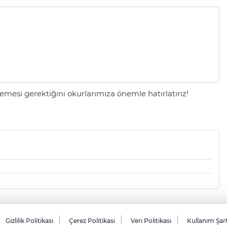
mesi gerektiğini okurlarımıza önemle hatırlatırız!
Gizlilik Politikası
Çerez Politikası
Veri Politikası
Kullanım Şar