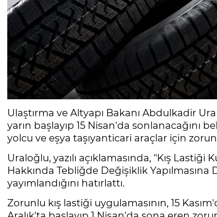
Ulaştırma ve Altyapı Bakanı Abdulkadir Ural
yarın başlayıp 15 Nisan'da sonlanacağını bel
yolcu ve eşya taşıyanticari araçlar için zorunl
Uraloğlu, yazılı açıklamasında, "Kış Lastiği K
Hakkında Tebliğde Değişiklik Yapılmasına D
yayımlandığını hatırlattı.
Zorunlu kış lastiği uygulamasının, 15 Kasım
Aralık'ta başlayıp 1 Nisan'da sona eren zor