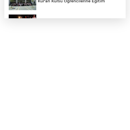
Kur'an Kursu Öğrencilerine Eğitim
Otomobil Eşeğe Çarptı 4 Yaralı
Siverek’te Mahmut Gülel Dönemi
Filistin Konvoyuna Coşkulu Karşılama
Kazada 1 Kişi Öldü, 1 Kişi Yaralandı