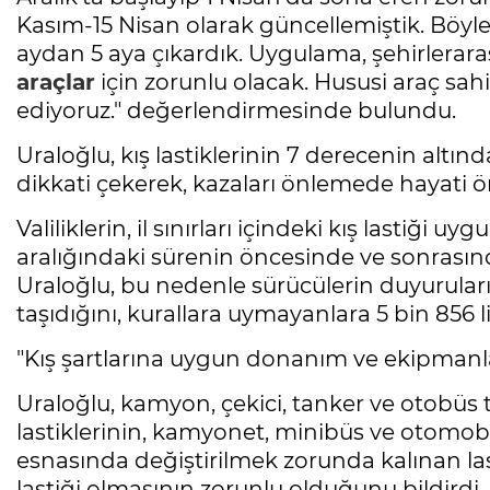
Kasım-15 Nisan olarak güncellemiştik. Böyle
aydan 5 aya çıkardık. Uygulama, şehirlerara
araçlar
için zorunlu olacak. Hususi araç sahi
ediyoruz." değerlendirmesinde bulundu.
Uraloğlu, kış lastiklerinin 7 derecenin altınd
dikkati çekerek, kazaları önlemede hayati
Valiliklerin, il sınırları içindeki kış lastiği u
aralığındaki sürenin öncesinde ve sonrasınd
Uraloğlu, bu nedenle sürücülerin duyurular
taşıdığını, kurallara uymayanlara 5 bin 856 
"Kış şartlarına uygun donanım ve ekipmanla
Uraloğlu, kamyon, çekici, tanker ve otobüs t
lastiklerinin, kamyonet, minibüs ve otomobill
esnasında değiştirilmek zorunda kalınan lasti
lastiği olmasının zorunlu olduğunu bildirdi.