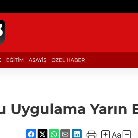
K
EĞİTİM
ASAYİŞ
ÖZEL HABER
u Uygulama Yarın B