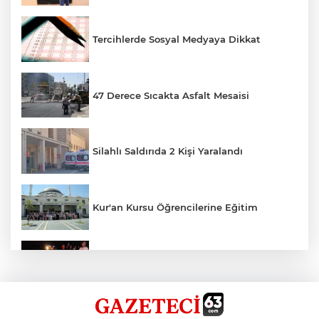
Tercihlerde Sosyal Medyaya Dikkat
47 Derece Sıcakta Asfalt Mesaisi
Silahlı Saldırıda 2 Kişi Yaralandı
Kur'an Kursu Öğrencilerine Eğitim
Otomobil Eşeğe Çarptı 4 Yaralı
Siverek’te Mahmut Gülel Dönemi