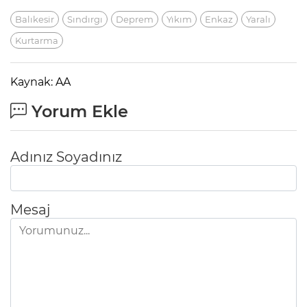
Balıkesir
Sındırgı
Deprem
Yıkım
Enkaz
Yaralı
Kurtarma
Kaynak: AA
Yorum Ekle
Adınız Soyadınız
Mesaj