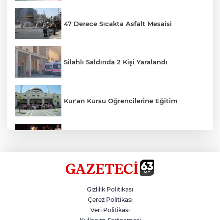
47 Derece Sıcakta Asfalt Mesaisi
Silahlı Saldırıda 2 Kişi Yaralandı
Kur'an Kursu Öğrencilerine Eğitim
Otomobil Eşeğe Çarptı 4 Yaralı
Siverek’te Mahmut Gülel Dönemi
Gizlilik Politikası
Çerez Politikası
Veri Politikası
Filistin Konvoyuna Coşkulu Karşılama