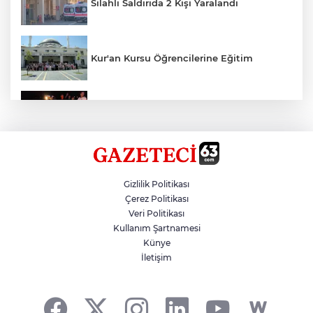
Silahlı Saldırıda 2 Kişi Yaralandı
Kur'an Kursu Öğrencilerine Eğitim
Otomobil Eşeğe Çarptı 4 Yaralı
Siverek’te Mahmut Gülel Dönemi
Gizlilik Politikası
Çerez Politikası
Veri Politikası
Filistin Konvoyuna Coşkulu Karşılama
Kullanım Şartnamesi
Künye
İletişim
Kazada 1 Kişi Öldü, 1 Kişi Yaralandı