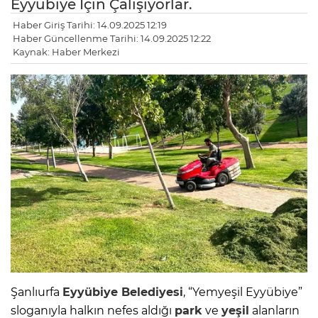
Eyyübiye İçin Çalışıyorlar.
Haber Giriş Tarihi: 14.09.2025 12:19
Haber Güncellenme Tarihi: 14.09.2025 12:22
Kaynak: Haber Merkezi
Şanlıurfa
Eyyübiye Belediyesi
, “Yemyeşil Eyyübiye”
sloganıyla halkın nefes aldığı
park
ve
yeşil
alanların