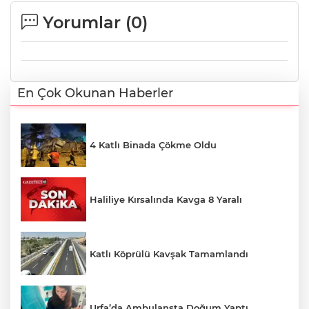
Yorumlar (
0
)
En Çok Okunan Haberler
4 Katlı Binada Çökme Oldu
Haliliye Kırsalında Kavga 8 Yaralı
Katlı Köprülü Kavşak Tamamlandı
Urfa’da Ambulansta Doğum Yaptı