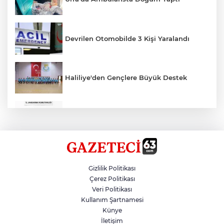
Devrilen Otomobilde 3 Kişi Yaralandı
Haliliye'den Gençlere Büyük Destek
Çok Sayıda Ürün Ele Geçirildi
Hikmet Başak’tan Ulaşım Çalışması
Gizlilik Politikası
Çerez Politikası
Veri Politikası
Atatürk Bulvarında Asfalt Yenileniyor
Kullanım Şartnamesi
Künye
İletişim