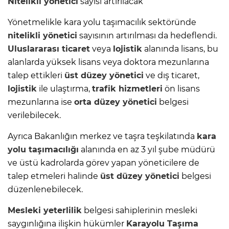
Nitelikli yönetici
sayısı artırılacak
Yönetmelikle kara yolu taşımacılık sektöründe
nitelikli yönetici
sayısının artırılması da hedeflendi.
Uluslararası ticaret
veya
lojistik
alanında lisans, bu
alanlarda yüksek lisans veya doktora mezunlarına
talep ettikleri
üst düzey yönetici
ve dış ticaret,
lojistik
ile ulaştırma,
trafik hizmetleri
ön lisans
mezunlarına ise
orta düzey yönetici
belgesi
verilebilecek.
Ayrıca Bakanlığın merkez ve taşra teşkilatında
kara
yolu taşımacılığı
alanında en az 3 yıl şube müdürü
ve üstü kadrolarda görev yapan yöneticilere de
talep etmeleri halinde
üst düzey yönetici
belgesi
düzenlenebilecek.
Mesleki yeterlilik
belgesi sahiplerinin mesleki
saygınlığına ilişkin hükümler
Karayolu Taşıma