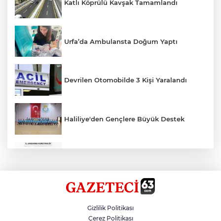
Katlı Köprülü Kavşak Tamamlandı
Urfa’da Ambulansta Doğum Yaptı
Devrilen Otomobilde 3 Kişi Yaralandı
Haliliye'den Gençlere Büyük Destek
Çok Sayıda Ürün Ele Geçirildi
Hikmet Başak’tan Ulaşım Çalışması
Gizlilik Politikası
Çerez Politikası