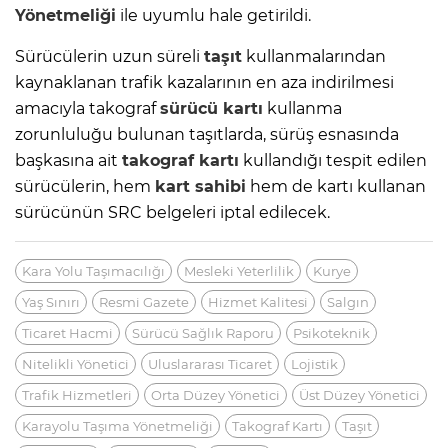
Yönetmeliği
ile uyumlu hale getirildi.
Sürücülerin uzun süreli
taşıt
kullanmalarından
kaynaklanan trafik kazalarının en aza indirilmesi
amacıyla takograf
sürücü kartı
kullanma
zorunluluğu bulunan taşıtlarda, sürüş esnasında
başkasına ait
takograf kartı
kullandığı tespit edilen
sürücülerin, hem
kart sahibi
hem de kartı kullanan
sürücünün SRC belgeleri iptal edilecek.
Kara Yolu Taşımacılığı
Mesleki Yeterlilik
Kurye
Yaş Sınırı
Resmi Gazete
Hizmet Kalitesi
Salgın
Ticaret Hacmi
Sürücü Sağlık Raporu
Psikoteknik
Nitelikli Yönetici
Uluslararası Ticaret
Lojistik
Trafik Hizmetleri
Orta Düzey Yönetici
Üst Düzey Yönetici
Karayolu Taşıma Yönetmeliği
Takograf Kartı
Taşıt