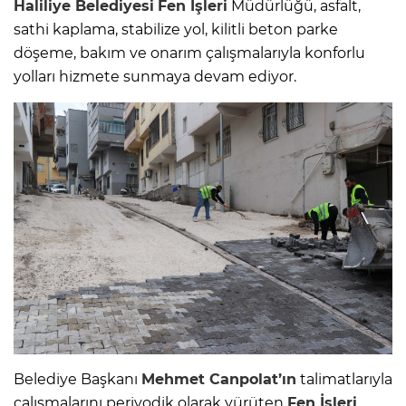
Haliliye Belediyesi
Fen İşleri
Müdürlüğü, asfalt,
sathi kaplama, stabilize yol, kilitli beton parke
döşeme, bakım ve onarım çalışmalarıyla konforlu
yolları hizmete sunmaya devam ediyor.
Belediye Başkanı
Mehmet Canpolat’ın
talimatlarıyla
çalışmalarını periyodik olarak yürüten
Fen İşleri