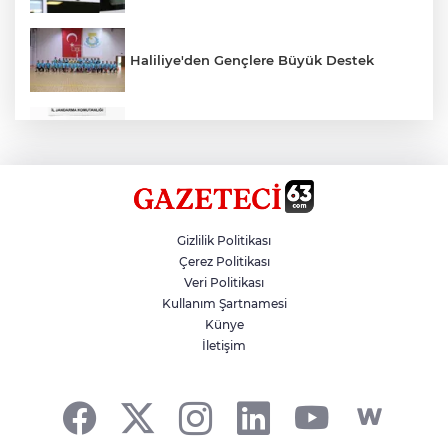
Haliliye'den Gençlere Büyük Destek
Çok Sayıda Ürün Ele Geçirildi
Hikmet Başak’tan Ulaşım Çalışması
Gizlilik Politikası
Çerez Politikası
Veri Politikası
Atatürk Bulvarında Asfalt Yenileniyor
Kullanım Şartnamesi
Künye
İletişim
Gazze'de Soykırım Devam Ediyor