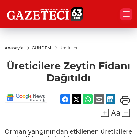
Anasayfa
GÜNDEM
Üreticilere
Zeytin
Fidanı
Üreticilere Zeytin Fidanı
Dağıtıldı
Dağıtıldı
Orman yangınından etkilenen üreticilere