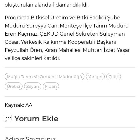
oluşturulan alanda fidanlar dikildi.
Programa Bitkisel Üretim ve Bitki Sağlığı Şube
Müdürü Süreyya Can, Menteşe İlçe Tarım Müdürü
Eren Kaçmaz, ÇEKUD Genel Sekreteri Süleyman
Coşar, Yerkesik Kalkınma Kooperatifi Başkanı
Feyzullah Ören, Kıran Mahallesi Muhtarı İzzet Yaşar
ve ilçe sakinleri katıldı.
Muğla Tarım Ve Orman İl Müdürlüğü
Yangın
Çiftçi
Üretici
Zeytin
Fidan
Kaynak: AA
Yorum Ekle
Adınız Soyadınız