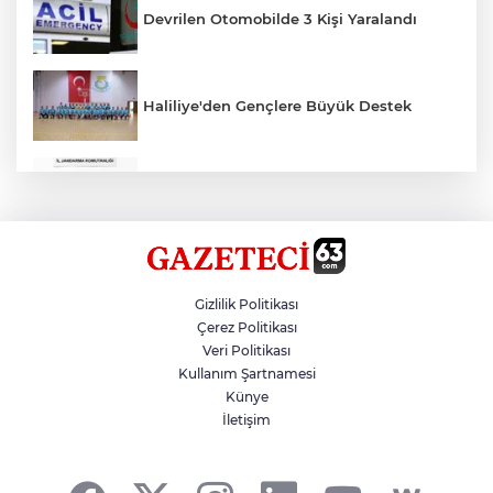
Devrilen Otomobilde 3 Kişi Yaralandı
Haliliye'den Gençlere Büyük Destek
Çok Sayıda Ürün Ele Geçirildi
Hikmet Başak’tan Ulaşım Çalışması
Gizlilik Politikası
Çerez Politikası
Veri Politikası
Atatürk Bulvarında Asfalt Yenileniyor
Kullanım Şartnamesi
Künye
İletişim
Gazze'de Soykırım Devam Ediyor