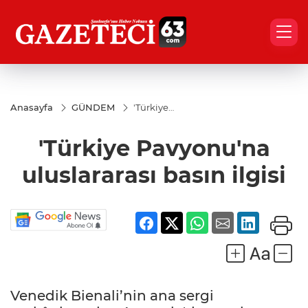
Anasayfa
GÜNDEM
'Türkiye
Pavyonu'na
uluslararası
'Türkiye Pavyonu'na
basın ilgisi
uluslararası basın ilgisi
Venedik Bienali’nin ana sergi