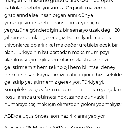
İnorganik malzeme grubu olarak özel fiberoptik
kablolar üretebiliyorsunuz. Organik malzeme
gruplarında ise insan organlarını dünya
yörüngesinde üretip transplantasyon için
yeryüzüne gönderdiğiniz bir senaryo uzak değil. 20
yıl içinde bunları göreceğiz. Bu, milyarlarca belki
trilyonlarca dolarlık katma değer üretilebilecek bir
alan. Türkiye'nin bu pastadan maksimum payı
alabilmesi için ilgili kurumlarımızla stratejimizi
geliştirmemiz hem teknoloji hem bilimsel deney
hem de insan kaynağımızı olabildiğince hızlı şekilde
geliştirip yetiştirmemiz gerekiyor. Türkiye'yi,
kompleks ve çok fazlı malzemelerin mikro yerçekimi
koşullarında üretilmesi noktasında dünyada 1
numaraya taşımak için elimizden geleni yapmalıyız."
ABD'de uçuş öncesi son hazırlıklarını yapıyor
Atasever, 28 Mayıs'ta ABD'de Axiom Space