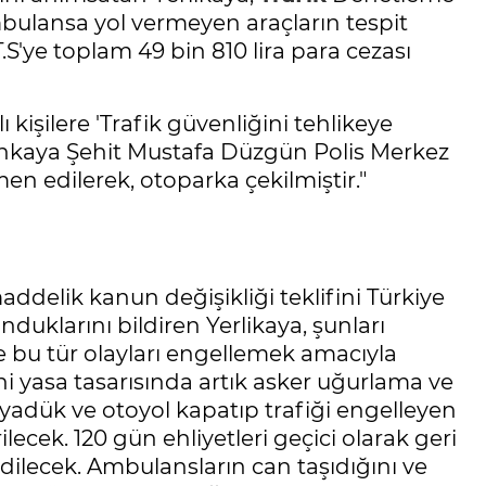
ulansa yol vermeyen araçların tespit
.T.S'ye toplam 49 bin 810 lira para cezası
lı kişilere 'Trafik güvenliğini tehlikeye
ankaya Şehit Mustafa Düzgün Polis Merkez
men edilerek, otoparka çekilmiştir."
delik kanun değişikliği teklifini Türkiye
duklarını bildiren Yerlikaya, şunları
ile bu tür olayları engellemek amacıyla
ni yasa tasarısında artık asker uğurlama ve
yadük ve otoyol kapatıp trafiği engelleyen
ilecek. 120 gün ehliyetleri geçici olarak geri
edilecek. Ambulansların can taşıdığını ve