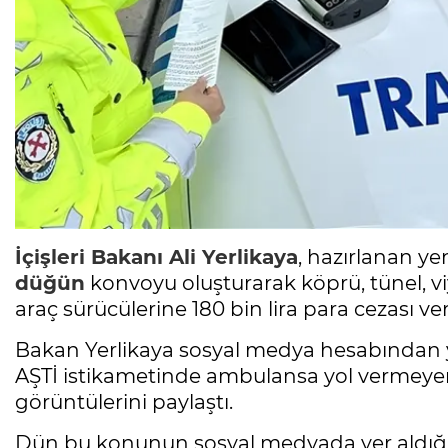
İçişleri Bakanı Ali Yerlikaya
, hazırlanan ye
düğün
konvoyu oluşturarak köprü, tünel, vi
araç sürücülerine 180 bin lira para cezası veri
Bakan Yerlikaya sosyal medya hesabından 
AŞTİ istikametinde ambulansa yol vermey
görüntülerini paylaştı.
Dün bu konunun sosyal medyada yer aldığı