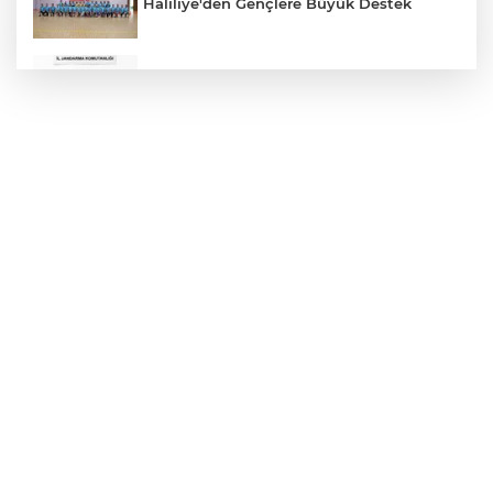
Haliliye'den Gençlere Büyük Destek
Çok Sayıda Ürün Ele Geçirildi
Hikmet Başak’tan Ulaşım Çalışması
Atatürk Bulvarında Asfalt Yenileniyor
Gazze'de Soykırım Devam Ediyor