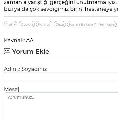
zamanla yarıştığı gerçeğini unutmamalıyız
bizi ya da çok sevdiğimiz birini hastaneye yet
Trafik
Düğün
Konvoy
Ceza
İçişleri Bakanı Ali Yerlikaya
Kaynak: AA
Yorum Ekle
Adınız Soyadınız
Mesaj