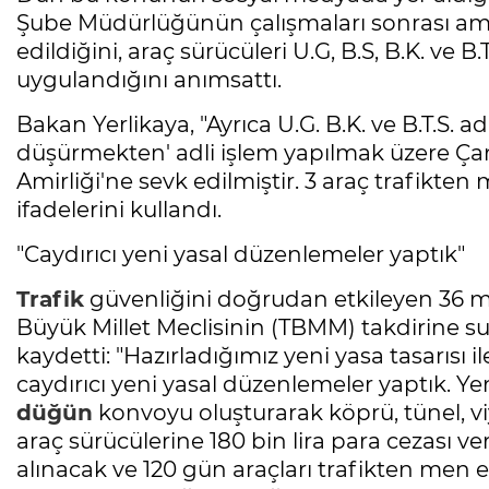
Şube Müdürlüğünün çalışmaları sonrası amb
edildiğini, araç sürücüleri U.G, B.S, B.K. ve B
uygulandığını anımsattı.
Bakan Yerlikaya, "Ayrıca U.G. B.K. ve B.T.S. ad
düşürmekten' adli işlem yapılmak üzere Ç
Amirliği'ne sevk edilmiştir. 3 araç trafikten 
ifadelerini kullandı.
"Caydırıcı yeni yasal düzenlemeler yaptık"
Trafik
güvenliğini doğrudan etkileyen 36 mad
Büyük Millet Meclisinin (TBMM) takdirine sun
kaydetti: "Hazırladığımız yeni yasa tasarısı 
caydırıcı yeni yasal düzenlemeler yaptık. Ye
düğün
konvoyu oluşturarak köprü, tünel, vi
araç sürücülerine 180 bin lira para cezası ver
alınacak ve 120 gün araçları trafikten men 