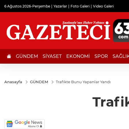
6 Ağustos 2026-Perşembe
Yazarlar
Foto Galeri
Video Galeri
GÜNDEM
SİYASET
EKONOMİ
SPOR
SAĞLI
Anasayfa
GÜNDEM
Trafikte Bunu Yapanlar Yandı
Trafi