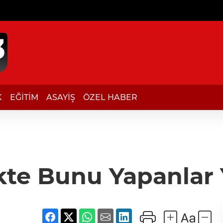
K
EĞİTİM
ASAYİŞ
ÖZEL HABER
kte Bunu Yapanlar