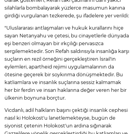
olarak gösterilen, Refah'taki çadırlarını dahi yakıcı
silahlarla bombalayarak yüzlerce masumun kanına
girdiği vurgulanan tezkerede, şu ifadelere yer verildi:
"Uluslararası antlaşmaları ve hukuk kurallarını hiçe
sayan Netanyahu ve çetesi, bu cinayetlerle dünyada
eşi benzeri olmayan bir ırkçılığı pervasızca
sergilemektedir. Son Refah saldırısıyla insanlığa karşı
suçların en rezil örneğini gerçekleştiren İsrail'in
eylemleri, apartheid rejimi uygulamalarının da
ötesine geçerek bir soykırıma dönüşmektedir. Bu
katliamlara ve insanlık suçlarına sessiz kalmamak
her bir ferdin ve insan haklarına değer veren her bir
ülkenin boynuna borçtur.
Vicdanlı, adil halkların başını çektiği insanlık cephesi
nasıl ki Holokost'u lanetlemekteyse, bugün de
siyonist çetenin Holokost'un ardına sığınarak
Gazzelilere yönelik gerçekleştirdiği bu katliamları ve