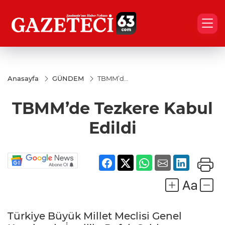
Anasayfa
GÜNDEM
TBMM’de
Tezkere
Kabul
TBMM’de Tezkere Kabul
Edildi
Edildi
Türkiye Büyük Millet Meclisi Genel