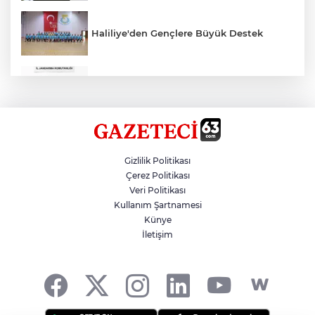
Haliliye'den Gençlere Büyük Destek
Çok Sayıda Ürün Ele Geçirildi
Hikmet Başak’tan Ulaşım Çalışması
Gizlilik Politikası
Çerez Politikası
Veri Politikası
Atatürk Bulvarında Asfalt Yenileniyor
Kullanım Şartnamesi
Künye
İletişim
Gazze'de Soykırım Devam Ediyor