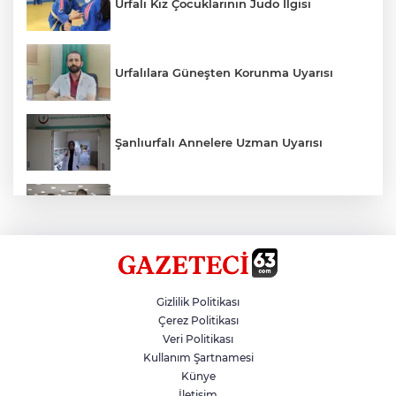
Urfalı Kız Çocuklarının Judo İlgisi
Urfalılara Güneşten Korunma Uyarısı
Şanlıurfalı Annelere Uzman Uyarısı
Kırtasiye Ürünlerine Denetim Başladı
Zincirleme Kazada 7 Kişi Yaralandı
Gizlilik Politikası
Çerez Politikası
Veri Politikası
Erdoğan, 12 Yılı Geride Bıraktı
Kullanım Şartnamesi
Künye
İletişim