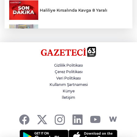
Haliliye Kırsalında Kavga 8 Yaralı
Toplu Taşımada Klima Denetimleri
Hikmet Başak’tan Ulaşım Çalışması
Gizlilik Politikası
Çerez Politikası
Veri Politikası
Sezon 18 Ağustos'ta Başlayacak
Kullanım Şartnamesi
Künye
İletişim
LGS Yerleştirme Sonuçları Açıklandı