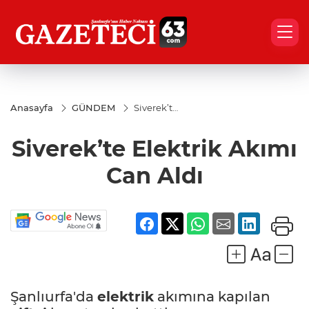
Anasayfa
GÜNDEM
Siverek’te
Elektrik
Akımı
Siverek’te Elektrik Akımı
Can Aldı
Can Aldı
Şanlıurfa'da
elektrik
akımına kapılan