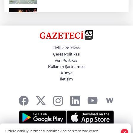
Otomobil Eşeğe Çarptı 4 Yaralı
Siverek’te Mahmut Gülel Dönemi
Gizlilik Politikası
Çerez Politikası
Veri Politikası
Filistin Konvoyuna Coşkulu Karşılama
Kullanım Şartnamesi
Künye
İletişim
Kazada 1 Kişi Öldü, 1 Kişi Yaralandı
Sizlere daha iyi hizmet sunabilmek adına sitemizde çerez