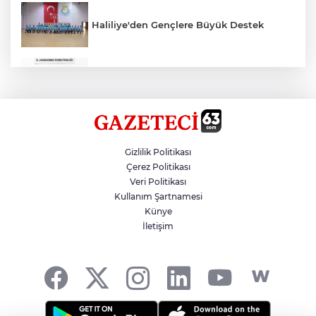
Haliliye'den Gençlere Büyük Destek
Çok Sayıda Ürün Ele Geçirildi
Hikmet Başak’tan Ulaşım Çalışması
Gizlilik Politikası
Çerez Politikası
Veri Politikası
Atatürk Bulvarında Asfalt Yenileniyor
Kullanım Şartnamesi
Künye
İletişim
Gazze'de Soykırım Devam Ediyor