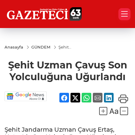
Anasayfa
GÜNDEM
Şehit
Uzman
Çavuş Son
Şehit Uzman Çavuş Son
Yolculuğuna
Uğurlandı
Yolculuğuna Uğurlandı
Şehit Jandarma Uzman Çavuş Ertaş,