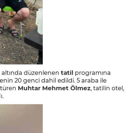
dı altında düzenlenen
tatil
programına
in 20 genci dahil edildi. 5 araba ile
götüren
Muhtar
Mehmet Ölmez
, tatilin otel,
ı.