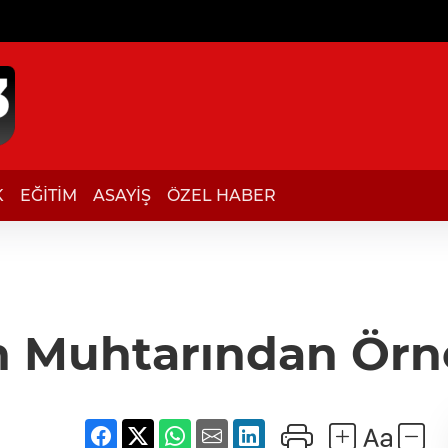
K
EĞİTİM
ASAYİŞ
ÖZEL HABER
h Muhtarından Örn