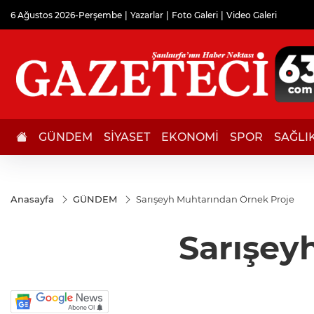
6 Ağustos 2026-Perşembe
Yazarlar
Foto Galeri
Video Galeri
GÜNDEM
SİYASET
EKONOMİ
SPOR
SAĞLI
Anasayfa
GÜNDEM
Sarışeyh Muhtarından Örnek Proje
Sarışey