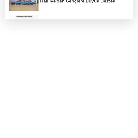
Haliliye'den Gençlere Büyük Destek
Çok Sayıda Ürün Ele Geçirildi
Hikmet Başak’tan Ulaşım Çalışması
Atatürk Bulvarında Asfalt Yenileniyor
Gazze'de Soykırım Devam Ediyor