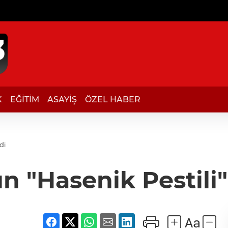
K
EĞİTİM
ASAYİŞ
ÖZEL HABER
di
ın "Hasenik Pestili"