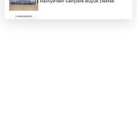
Haliliye'den Gençlere Büyük Destek
Çok Sayıda Ürün Ele Geçirildi
Hikmet Başak’tan Ulaşım Çalışması
Atatürk Bulvarında Asfalt Yenileniyor
Gazze'de Soykırım Devam Ediyor