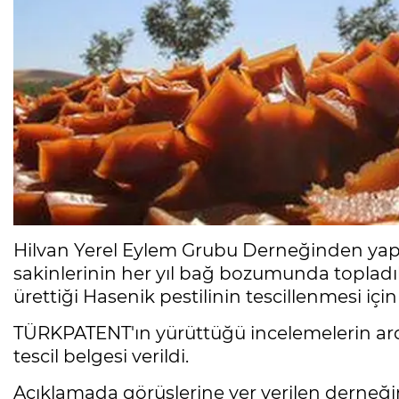
Hilvan Yerel Eylem Grubu Derneğinden yapı
sakinlerinin her yıl bağ bozumunda topladı
ürettiği Hasenik pestilinin tescillenmesi iç
TÜRKPATENT'ın yürüttüğü incelemelerin ard
tescil belgesi verildi.
Açıklamada görüşlerine yer verilen derneği