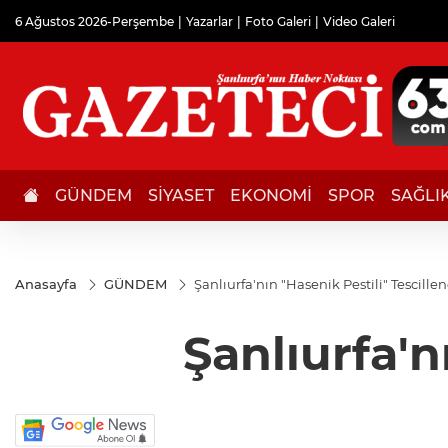
6 Ağustos 2026-Perşembe
Yazarlar
Foto Galeri
Video Galeri
GÜNDEM
SİYASET
EKONOMİ
SPOR
SAĞLI
Anasayfa
GÜNDEM
Şanlıurfa'nın "Hasenik Pestili" Tescillen
Şanlıurfa'n