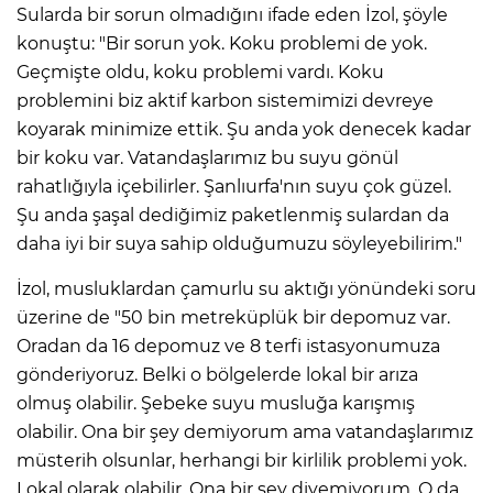
Sularda bir sorun olmadığını ifade eden İzol, şöyle
konuştu: "Bir sorun yok. Koku problemi de yok.
Geçmişte oldu, koku problemi vardı. Koku
problemini biz aktif karbon sistemimizi devreye
koyarak minimize ettik. Şu anda yok denecek kadar
bir koku var. Vatandaşlarımız bu suyu gönül
rahatlığıyla içebilirler. Şanlıurfa'nın suyu çok güzel.
Şu anda şaşal dediğimiz paketlenmiş sulardan da
daha iyi bir suya sahip olduğumuzu söyleyebilirim."
İzol, musluklardan çamurlu su aktığı yönündeki soru
üzerine de "50 bin metreküplük bir depomuz var.
Oradan da 16 depomuz ve 8 terfi istasyonumuza
gönderiyoruz. Belki o bölgelerde lokal bir arıza
olmuş olabilir. Şebeke suyu musluğa karışmış
olabilir. Ona bir şey demiyorum ama vatandaşlarımız
müsterih olsunlar, herhangi bir kirlilik problemi yok.
Lokal olarak olabilir. Ona bir şey diyemiyorum. O da