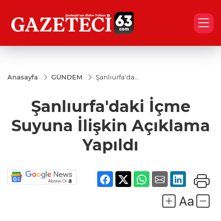
Anasayfa
GÜNDEM
Şanlıurfa'daki
İçme Suyuna
İlişkin
Şanlıurfa'daki İçme
Açıklama
Yapıldı
Suyuna İlişkin Açıklama
Yapıldı