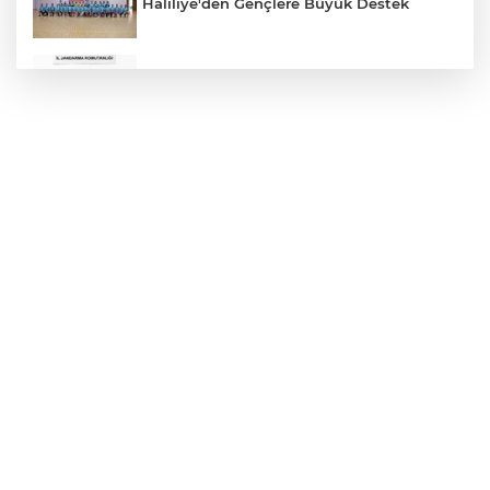
Haliliye'den Gençlere Büyük Destek
Çok Sayıda Ürün Ele Geçirildi
Hikmet Başak’tan Ulaşım Çalışması
Atatürk Bulvarında Asfalt Yenileniyor
Gazze'de Soykırım Devam Ediyor