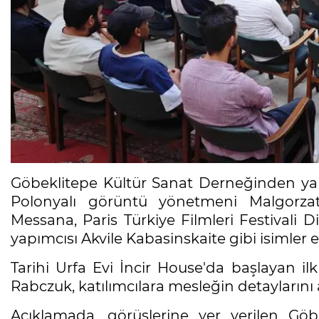
Göbeklitepe Kültür Sanat Derneğinden yap
Polonyalı görüntü yönetmeni Malgorza
Messana, Paris Türkiye Filmleri Festivali D
yapımcısı Akvile Kabasinskaite gibi isimler 
Tarihi Urfa Evi İncir House'da başlayan i
Rabczuk, katılımcılara mesleğin detaylarını a
Açıklamada, görüşlerine yer verilen Göbe