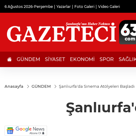
6 Ağustos 2026-Perşembe
Yazarlar
Foto Galeri
Video Galeri
GÜNDEM
SİYASET
EKONOMİ
SPOR
SAĞLI
Anasayfa
GÜNDEM
Şanlıurfa'da Sinema Atölyeleri Başladı
Şanlıurfa