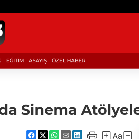
K
EĞİTİM
ASAYİŞ
ÖZEL HABER
'da Sinema Atölyele