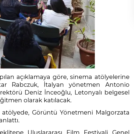
ılan açıklamaya göre, sinema atölyelerine
tar Rabczuk, İtalyan yönetmen Antonio
irektörü Deniz İnceoğlu, Letonyalı belgesel
eğitmen olarak katılacak.
lk atölyede, Görüntü Yönetmeni Malgorzata
nlattı.
klitepe Uluslararası Film Festivali Genel