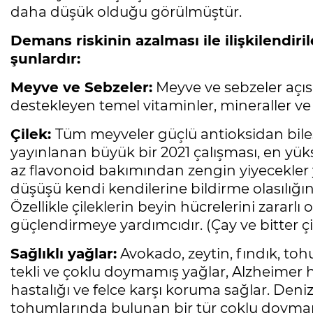
daha düşük olduğu görülmüştür.
Demans riskinin azalması ile ilişkilendiril
şunlardır:
Meyve ve Sebzeler:
Meyve ve sebzeler açısı
destekleyen temel vitaminler, mineraller ve 
Çilek:
Tüm meyveler güçlü antioksidan bileşi
yayınlanan büyük bir 2021 çalışması, en yüks
az flavonoid bakımından zengin yiyecekler yi
düşüşü kendi kendilerine bildirme olasılığ
Özellikle çileklerin beyin hücrelerini zararl
güçlendirmeye yardımcıdır. (Çay ve bitter ç
Sağlıklı yağlar:
Avokado, zeytin, fındık, to
tekli ve çoklu doymamış yağlar, Alzheimer has
hastalığı ve felce karşı koruma sağlar. Deniz
tohumlarında bulunan bir tür çoklu doymam