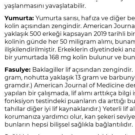
yaşlanmasını yavaşlatabilir.
Yumurta:
Yumurta sarısı, hafıza ve diğer be
kolin açısından zengindir. American Journal
yaklaşık 500 erkeği kapsayan 2019 tarihli bir 
kolinin günde her 50 miligram alımı, bunama
ilişkilendirilmiştir. Erkeklerin diyetindeki 
bir yumurtada 168 mg kolin bulunur ve bunun
Fasulye:
Baklagiller lif açısından zengindir
gram, nohutta yaklaşık 13 gram ve barbuny
gramdır.) American Journal of Medicine derg
yapılan bir çalışmada, lif alımı arttıkça bilgi
fonksiyon testindeki puanların da arttığı b
tahıllar diğer iyi lif kaynaklarıdır.) Yeterli l
korumanıza yardımcı olur, kan şekeri seviyeler
bunların hepsi bilişsel sağlıkla bağlantılıdır.