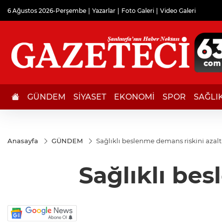
6 Ağustos 2026-Perşembe
Yazarlar
Foto Galeri
Video Galeri
GÜNDEM
SİYASET
EKONOMİ
SPOR
SAĞLI
Anasayfa
GÜNDEM
Sağlıklı beslenme demans riskini azaltı
Sağlıklı bes