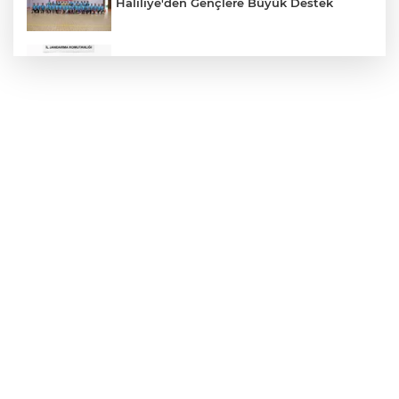
Haliliye'den Gençlere Büyük Destek
Çok Sayıda Ürün Ele Geçirildi
Hikmet Başak’tan Ulaşım Çalışması
Atatürk Bulvarında Asfalt Yenileniyor
Gazze'de Soykırım Devam Ediyor