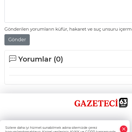
Gönderilen yorumların küfür, hakaret ve suç unsuru içerme
Gönder
Yorumlar (
0
)
×
Sizlere daha iyi hizmet sunabilmek adına sitemizde çerez
Whatsapp
konumlandırmaktayız. Kişisel verileriniz, KVKK ve GDPR kapsamında