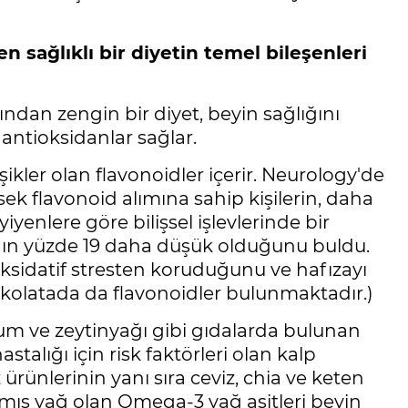
en sağlıklı bir diyetin temel bileşenleri
ndan zengin bir diyet, beyin sağlığını
antioksidanlar sağlar.
kler olan flavonoidler içerir. Neurology'de
ek flavonoid alımına sahip kişilerin, daha
yenlere göre bilişsel işlevlerinde bir
ının yüzde 19 daha düşük olduğunu buldu.
ı oksidatif stresten koruduğunu ve hafızayı
ikolatada da flavonoidler bulunmaktadır.)
hum ve zeytinyağı gibi gıdalarda bulunan
talığı için risk faktörleri olan kalp
 ürünlerinin yanı sıra ceviz, chia ve keten
ış yağ olan Omega-3 yağ asitleri beyin