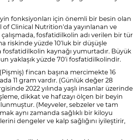
yin fonksiyonları için önemli bir besin olan
 of Clinical Nutrition'da yayınlanan ve
çalışmada, fosfatidilkolin adı verilen bir tür
 riskinde yüzde 10'luk bir düşüşle
ana fosfatidilkolin kaynağı yumurtadır. Büyük
 yaklaşık yüzde 70'i fosfatidilkolindir.
. (Pişmiş) fincan başına mercimekte 16
ada 11 gram vardır. (Günlük değer 28
isinde 2022 yılında yaşlı insanlar üzerinde
 işleme, dikkat ve hafızayı ölçen bir beyin
ulunmuştur. (Meyveler, sebzeler ve tam
if almak aynı zamanda sağlıklı bir kiloyu
ini dengeler ve kalp sağlığını iyileştirir,