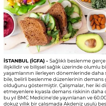
İSTANBUL (İGFA) -
Sağlıklı beslenme gerç
ilişkilidir ve bilişsel sağlık üzerinde olumlu b
yaşamlarının ilerleyen dönemlerinde daha s
bile, belirli beslenme düzenlerinin demans g
olduğunu göstermiştir. Çalışmalar, her iki d
etmeyenlere kıyasla demans riskinin daha
bu yıl BMC Medicine'de yayınlanan ve 60.00
dokuz yıllık bir çalışmada Akdeniz usulü be