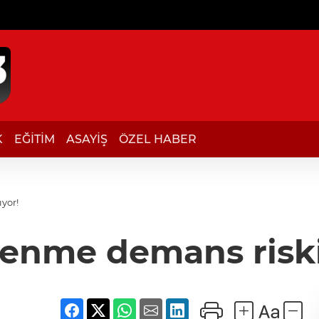
K
EĞİTİM
ASAYİŞ
ÖZEL HABER
yor!
lenme demans riski