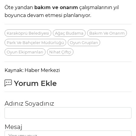
Öte yandan
bakım ve onarım
çalışmalarının yıl
boyunca devam etmesi planlanıyor.
Karaköprü Belediyesi
Ağaç Budama
Bakım Ve Onarım
Park Ve Bahçeler Müdürlüğü
Oyun Grupları
Oyun Ekipmanları
Nihat Çiftçi
Kaynak: Haber Merkezi
Yorum Ekle
Adınız Soyadınız
Mesaj